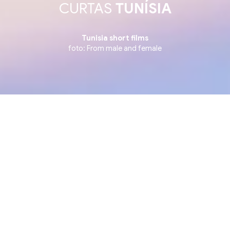
CURTAS
TUNÍSIA
Tunisia short films
foto: From male and female
Showcase ▪ Mostra de Curtas Internacionais ▪ Inter
4 julho, sábado
18:55
CCBB RJ - CINEMA 1
Rua Primeiro de Março 66, Centro. Rio de
Janeiro
Ingressos na bilheteria e site do CCBB RJ, a
partir das 9h no dia da sessão.