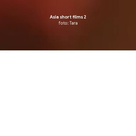
Asia short films 2
foto: Tara
Competition ▪ Competição de Curtas Internacionais 
3 julho, sexta-feira
15:53
CCBB RJ - CINEMA 2
Rua Primeiro de Março 66, Centro. Rio de
Janeiro
Ingressos na bilheteria e site do CCBB RJ, a
partir das 9h no dia da sessão.