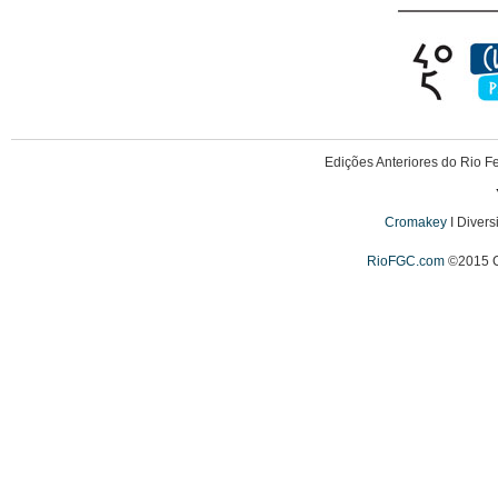
Edições Anteriores do Rio F
Cromakey 
I Diver
RioFGC.com
©2015 Cr