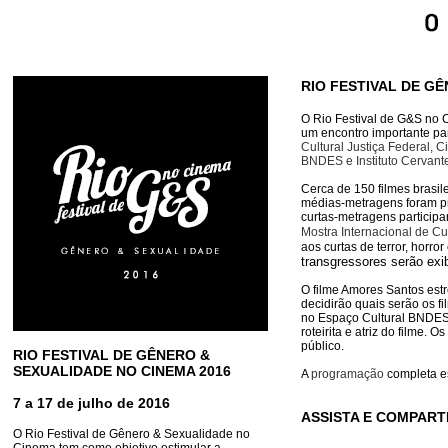
RIO FESTIVAL DE G
O Rio Festival de G&S no C
um encontro importante par
Cultural Justiça Federal, 
BNDES e Instituto Cervant
Cerca de 150 filmes brasile
médias-metragens foram p
curtas-metragens particip
Mostra Internacional de Cu
aos curtas de terror, horro
transgressores serão ex
O filme Amores Santos estre
decidirão quais serão os f
no Espaço Cultural BNDES,
roteirita e atriz do filme.
público.
RIO FESTIVAL DE GÊNERO &
SEXUALIDADE NO CINEMA 2016
A
programação
completa es
7 a 17 de julho de 2016
ASSISTA E COMPARTI
O Rio Festival de Gênero & Sexualidade no