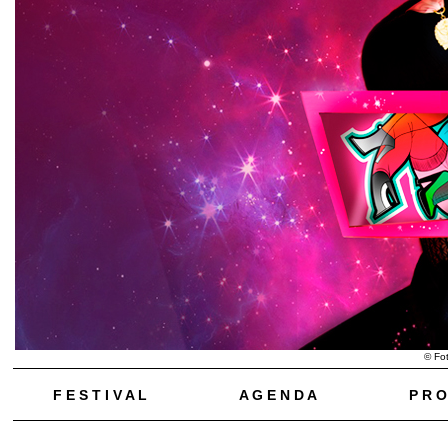
© Fot
F E S T I V A L
A G E N D A
P R O