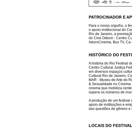
PATROCINADOR E A
Para o nosso orgulho, o fes
o apoio institucional do Cen
Rio de Janeiro, a premiação
do Cine Odeon - Centro Cul
AdoroCinema, Bus TV, Ca-R
HISTÓRICO DO FEST
A história do Rio Festival
Centro Cultural Justiça Fe
em diversos espaços cultur
Cultural Rio de Janeiro, C
MAR - Museu de Arte do Rio
& Sexualidade no Cinema s
cinema que mobiliza centena
supera os números de inscr
A produção de um festival 
apoio de instituições e em
das questões de gênero e 
LOCAIS DO FESTIVA