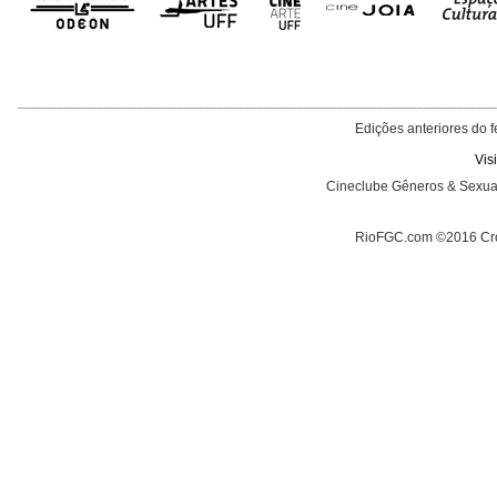
________________________________________________________________________
Edições anteriores do f
Vis
Cineclube Gêneros & Sexua
RioFGC.com
©2016 Cro