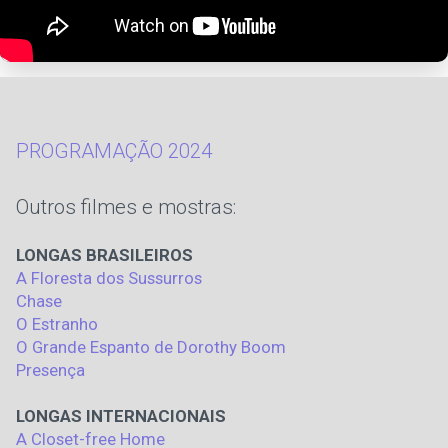
PROGRAMAÇÃO 2024
Outros filmes e mostras:
LONGAS BRASILEIROS
A Floresta dos Sussurros
Chase
O Estranho
O Grande Espanto de Dorothy Boom
Presença
LONGAS INTERNACIONAIS
A Closet-free Home