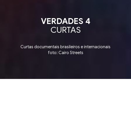
VERDADES 4
CURTAS
Curtas documentais brasileiros e internacionais
foto: Cairo Streets
ção de Curtas ▪ Short Film Competition ▪ Competiç
4 julho, sábado
17:40
CCBB RJ - CINEMA 2
Rua Primeiro de Março 66, Centro. Rio de
Janeiro