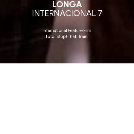
LONGA
INTERNACIONAL 7
International Feature Film
foto: Stop! That! Train!
Competition ▪ Competição de Longas Internacionais
10 julho, sexta-feira
20:55
Estação Claro Rio
Rua Voluntários da Pátria, 35 – Botafogo, Rio
de Janeiro – RJ
Ingressos aqui!