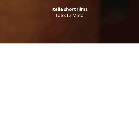
Italia short films
foto: La Moto
 Competição de Curtas Internacionais ▪ Internation
3 julho, sexta-feira
17:00
Instituto Italiano de Cultura RJ - TEATRO
ITÁLIA
Av. Presidente Antônio Carlos 40, Centro. Rio
de Janeiro
Retire seu ingresso gratuito aqui!