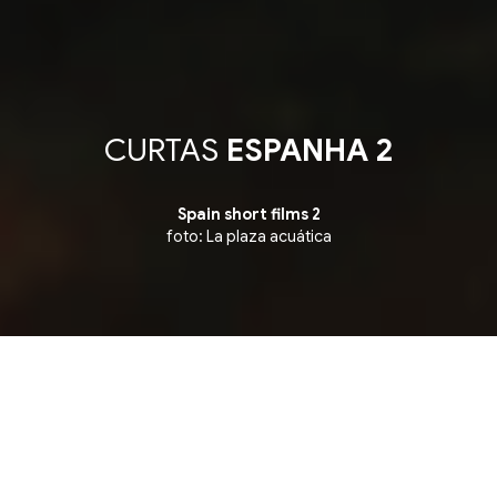
CURTAS
ESPANHA 2
Spain short films 2
foto: La plaza acuática
▪ Competição de Curtas Internacionais ▪ Internatio
7 julho, terça-feira
14:03
Instituto Cervantes RJ - SALA 1