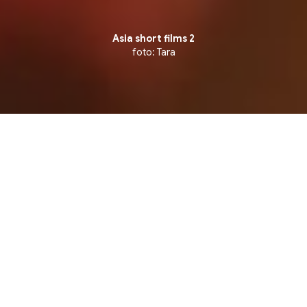
Asia short films 2
foto: Tara
 Competition ▪ Competição de Curtas Internacionais
3 julho, sexta-feira
15:53
CCBB RJ - CINEMA 2
Rua Primeiro de Março 66, Centro. Rio de
Janeiro
Ingressos na bilheteria e site do CCBB RJ, a
partir das 9h no dia da sessão.