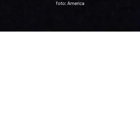
foto: America
ion ▪ Competição de Curtas Internacionais ▪ Intern
5 julho, domingo
14:00
CCBB RJ - CINEMA 1
Rua Primeiro de Março 66, Centro. Rio de
Janeiro
Ingressos na bilheteria e site do CCBB RJ, a
partir das 9h no dia da sessão.